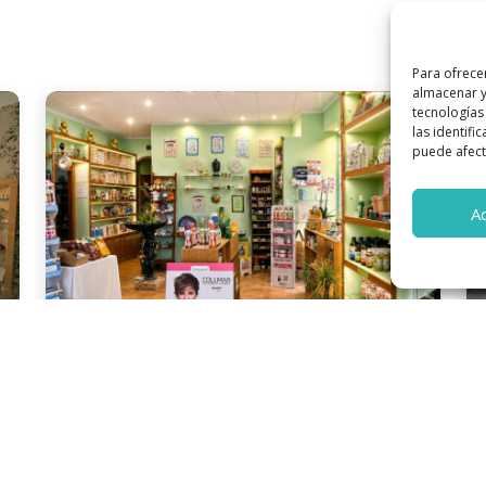
Para ofrece
almacenar y
tecnologías
las identifi
puede afecta
A
Naturaleza Santiveri
En
Torre Pacheco
To