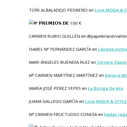
TOÑI ALBALADEJO PEDREÑO en
Love MODA & S
𝗣𝗥𝗘𝗠𝗜𝗢𝗦 𝗗𝗘 100 €
CARMEN RUBIO GUILLÉN en @papeleriacervante
ISABEL Mª FERNÁNDEZ GARCÍA en
Librería Joym
MARI ÁNGELES BUENDÍA RUIZ en
Cervera Zapat
Mª CARMEN MARTÍNEZ MARTÍNEZ en
Karioca M
MARÍA JOSÉ PÉREZ YEPES en
La Botiga De Ara
JUANA GALLEGO GARCÍA en
Love MODA & STYLE
Mª CARMEN FRUCTUOSO CONESA en
Hadas reg