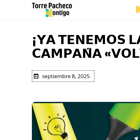
¡𝗬𝗔 𝗧𝗘𝗡𝗘𝗠𝗢𝗦 𝗟
𝗖𝗔𝗠𝗣𝗔𝗡̃𝗔 «𝗩𝗢𝗟
septiembre 8, 2025