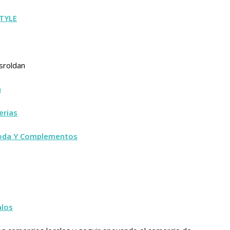
TYLE
sroldan
a
erias
oda Y Complementos
alos