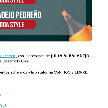
 Pacheco
, con la presencia de 𝗝𝗨𝗟𝗜𝗔 𝗔𝗟𝗕𝗔𝗟
𝗔𝗗𝗘𝗝𝗢,
de Desarrollo Local.
mientos adheridos a la plataforma CONTIGO SIEMPRE.
a
TYLE