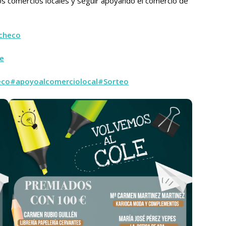
tos comercios locales y seguir apoyando el comercio de
checo
e
eco
#apoyoalcomerciolocal
#Sorteo