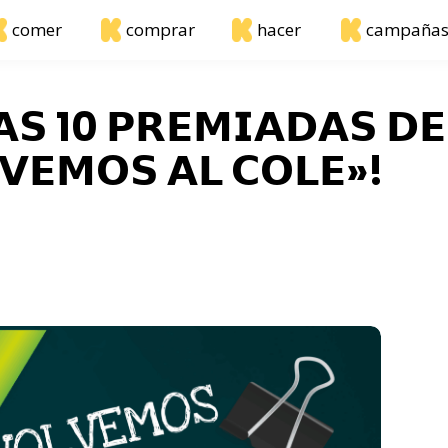
comer
comprar
hacer
campaña
𝗔𝗦 10 𝗣𝗥𝗘𝗠𝗜𝗔𝗗𝗔𝗦 𝗗𝗘
𝗩𝗘𝗠𝗢𝗦 𝗔𝗟 𝗖𝗢𝗟𝗘»!