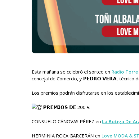
Esta mañana se celebró el sorteo en
Radio Torre
concejal de Comercio, y 𝗣𝗘𝗗𝗥𝗢 𝗩𝗘𝗥𝗔, técnico 
Los premios podrán disfrutarse en los estableci
𝗣𝗥𝗘𝗠𝗜𝗢𝗦 𝗗𝗘 200 €
CONSUELO CÁNOVAS PÉREZ en
La Botiga De Ar
HERMINIA ROCA GARCERÁN en
Love MODA & S