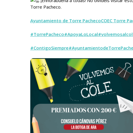
¡Enhorabuena a todas! No olvidéis visitar es
Torre Pacheco.
Ayuntamiento de Torre Pacheco
COEC Torre Pa
#TorrePacheco
#ApoyaLoLocal
#volvemosalcol
#ContigoSiempre
#AyuntamientodeTorrePach